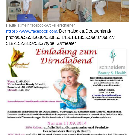
Heute ist mein facebook Artikel erschienen
Dermalogica.Deutschland/
https://www.facebook.com/
photos/a.559836064030850.
145618.135509669796827/
918219228192530/?type=3&
theater