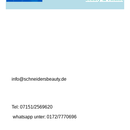
schneiders Beauty & Health
Kosmetikstudio
im Gesundheitszentrum
Bahnhofstraße 40
75382 Althengstett
info@schneidersbeauty.de
Tel: 07151/2569620
whatsapp unter: 0172/7770696