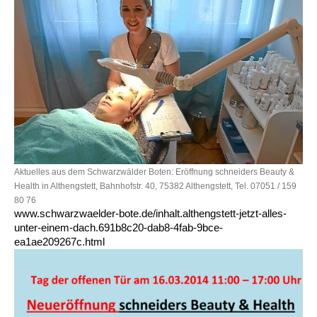
Aktuelles aus dem Schwarzwälder Boten: Eröffnung schneiders Beauty &
Health in Althengstett, Bahnhofstr. 40, 75382 Althengstett, Tel. 07051 / 159
80 76
www.schwarzwaelder-bote.de/inhalt.althengstett-jetzt-alles-
unter-einem-dach.691b8c20-dab8-4fab-9bce-
ea1ae209267c.html